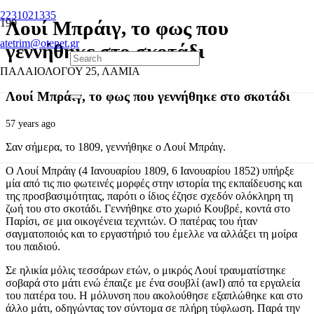
2231021335
Λουί Μπράιγ, το φως που
atetrim@otenet.gr
γεννήθηκε στο σκοτάδι
ΠΑΛΑΙΟΛΟΓΟΥ 25, ΛΑΜΙΑ
Λουί Μπράιγ, το φως που γεννήθηκε στο σκοτάδι
57 years ago
Σαν σήμερα, το 1809, γεννήθηκε ο Λουί Μπράιγ.
Ο Λουί Μπράιγ (4 Ιανουαρίου 1809, 6 Ιανουαρίου 1852) υπήρξε
μία από τις πιο φωτεινές μορφές στην ιστορία της εκπαίδευσης και
της προσβασιμότητας, παρότι ο ίδιος έζησε σχεδόν ολόκληρη τη
ζωή του στο σκοτάδι. Γεννήθηκε στο χωριό Κουβρέ, κοντά στο
Παρίσι, σε μια οικογένεια τεχνιτών. Ο πατέρας του ήταν
σαγματοποιός και το εργαστήριό του έμελλε να αλλάξει τη μοίρα
του παιδιού.
Σε ηλικία μόλις τεσσάρων ετών, ο μικρός Λουί τραυματίστηκε
σοβαρά στο μάτι ενώ έπαιζε με ένα σουβλί (awl) από τα εργαλεία
του πατέρα του. Η μόλυνση που ακολούθησε εξαπλώθηκε και στο
άλλο μάτι, οδηγώντας τον σύντομα σε πλήρη τύφλωση. Παρά την