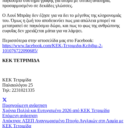
παγκόσμιο σύστημα γραφής για άτομα με οπτική αναπηρία,
προσαρμοσμένο σε δεκάδες γλώσσες.
Ο Λουί Μπράιγ δεν έζησε για να δει το μέγεθος της κληρονομιάς
του. Όμως η ζωή του αποδεικνύει πως μια απώλεια μπορεί να
μετατραπεί σε παγκόσμιο δώρο, και πως το φως της ανθρώπινης
ευφυΐας δεν χρειάζεται μάτια για να λάμψει.
Περισσότερα στην ιστοσελίδα μας στο Facebook:
https://www.facebook.com/ΚΕΚ-Τετριμιδα-Κεδιβιμ-2-
101076722090685/
ΚΕΚ ΤΕΤΡΙΜΙΔΑ
ΚΕΚ Τετριμίδα
Παλαιολόγου 25
Τηλ: 2231021335
Προηγούμενη ανάρτηση
Χρόνια Πολλά και Ευτυχισμένο 2026 από ΚΕΚ Τετριμίδα
Επόμενη ανάρτηση
Απόκτησε ΑΣΕΠ Αναγνωρισμένο Πτυχίο Αγγλικών στη Λαμία με
ΚΕΚ Τετριμίδα