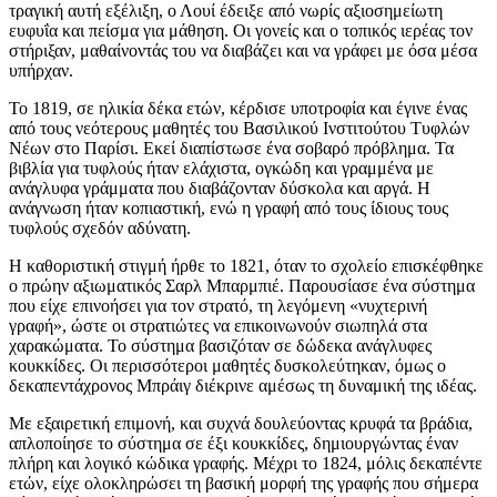
τραγική αυτή εξέλιξη, ο Λουί έδειξε από νωρίς αξιοσημείωτη
ευφυΐα και πείσμα για μάθηση. Οι γονείς και ο τοπικός ιερέας τον
στήριξαν, μαθαίνοντάς του να διαβάζει και να γράφει με όσα μέσα
υπήρχαν.
Το 1819, σε ηλικία δέκα ετών, κέρδισε υποτροφία και έγινε ένας
από τους νεότερους μαθητές του Βασιλικού Ινστιτούτου Τυφλών
Νέων στο Παρίσι. Εκεί διαπίστωσε ένα σοβαρό πρόβλημα. Τα
βιβλία για τυφλούς ήταν ελάχιστα, ογκώδη και γραμμένα με
ανάγλυφα γράμματα που διαβάζονταν δύσκολα και αργά. Η
ανάγνωση ήταν κοπιαστική, ενώ η γραφή από τους ίδιους τους
τυφλούς σχεδόν αδύνατη.
Η καθοριστική στιγμή ήρθε το 1821, όταν το σχολείο επισκέφθηκε
ο πρώην αξιωματικός Σαρλ Μπαρμπιέ. Παρουσίασε ένα σύστημα
που είχε επινοήσει για τον στρατό, τη λεγόμενη «νυχτερινή
γραφή», ώστε οι στρατιώτες να επικοινωνούν σιωπηλά στα
χαρακώματα. Το σύστημα βασιζόταν σε δώδεκα ανάγλυφες
κουκκίδες. Οι περισσότεροι μαθητές δυσκολεύτηκαν, όμως ο
δεκαπεντάχρονος Μπράιγ διέκρινε αμέσως τη δυναμική της ιδέας.
Με εξαιρετική επιμονή, και συχνά δουλεύοντας κρυφά τα βράδια,
απλοποίησε το σύστημα σε έξι κουκκίδες, δημιουργώντας έναν
πλήρη και λογικό κώδικα γραφής. Μέχρι το 1824, μόλις δεκαπέντε
ετών, είχε ολοκληρώσει τη βασική μορφή της γραφής που σήμερα