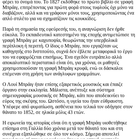
φέρει το όνομά του. Το 1827 εκδόθηκε το πρώτο βιβλίο σε γραφή
Μπράιγ, επιτρέποντας για πρώτη φορά στους τυφλούς όχι μόνο να
διαβάζουν, αλλά και να γράφουν μόνοι τους, χρησιμοποιώντας ένα
απλό στιλέτο για να σχηματίζουν τις κουκκίδες.
Παρά τη σημασία της εφεύρεσής του, η αναγνώριση δεν ήρθε
εύκολα. Το εκπαιδευτικό κατεστημένο της εποχής αντιμετώπισε τη
γραφή Μπράιγ με καχυποψία, θεωρώντας την υπερβολικά
περίπλοκη ή περιττή. Ο ίδιος ο Μπράιγ, που εργαζόταν ως
καθηγητής στο Ινστιτούτο, συχνά δεν έβλεπε μεταφορικά το έργο
του να εφαρμόζεται επισήμως. Ένα σχεδόν ευτράπελο αλλά
αποκαλυπτικό περιστατικό είναι ότι, για χρόνια, οι μαθητές
χρησιμοποιούσαν τη γραφή Μπράιγ κρυφά, ενώ οι δάσκαλοι
επέμεναν στη χρήση των ανάγλυφων γραμμάτων.
Ο Λουί Μπράιγ ήταν επίσης εξαιρετικός μουσικός και έπαιζε
όργανο στην εκκλησία. Μάλιστα, ανέπτυξε και σύστημα
σημειογραφίας μουσικής σε Μπράιγ, κάτι που αποδεικνύει το
εύρος της σκέψης του. Ωστόσο, η υγεία του ήταν εύθραυστη.
Υπέφερε από φυματίωση, ασθένεια που τελικά τον οδήγησε στον
θάνατο το 1852, σε ηλικία μόλις 43 ετών.
Η ειρωνεία της ιστορίας είναι ότι η γραφή Μπράιγ υιοθετήθηκε
επίσημα στη Γαλλία δύο χρόνια μετά τον θάνατό του και στη
συνέχεια εξαπλώθηκε σε όλο τον κόσμο. Σήμερα αποτελεί