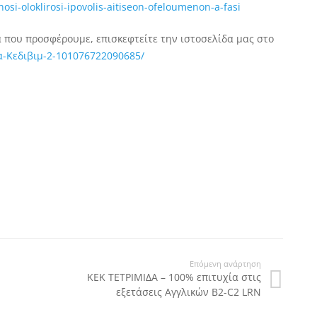
nosi-oloklirosi-ipovolis-aitiseon-ofeloumenon-a-fasi
 που προσφέρουμε, επισκεφτείτε την ιστοσελίδα μας στο
α-Κεδιβιμ-2-101076722090685/
Επόμενη ανάρτηση
ΚΕΚ ΤΕΤΡΙΜΙΔΑ – 100% επιτυχία στις
εξετάσεις Αγγλικών B2-C2 LRN