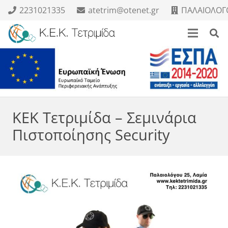
2231021335
atetrim@otenet.gr
ΠΑΛΑΙΟΛΟΓΟ
ΚΕΚ Τετριμίδα – Σεμινάρια
Πιστοποίησης Security