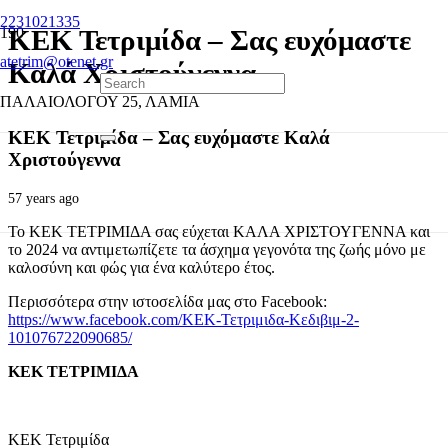
2231021335
ΚΕΚ Τετριμίδα – Σας ευχόμαστε
atetrim@otenet.gr
Καλά Χριστούγεννα
ΠΑΛΑΙΟΛΟΓΟΥ 25, ΛΑΜΙΑ
ΚΕΚ Τετριμίδα – Σας ευχόμαστε Καλά
Χριστούγεννα
57 years ago
To ΚΕΚ ΤΕΤΡΙΜΙΔΑ σας εύχεται ΚΑΛΑ ΧΡΙΣΤΟΥΓΕΝΝΑ και
το 2024 να αντιμετωπίζετε τα άσχημα γεγονότα της ζωής μόνο με
καλοσύνη και φώς για ένα καλύτερο έτος.
Περισσότερα στην ιστοσελίδα μας στο Facebook:
https://www.facebook.com/ΚΕΚ-Τετριμιδα-Κεδιβιμ-2-
101076722090685/
ΚΕΚ ΤΕΤΡΙΜΙΔΑ
ΚΕΚ Τετριμίδα