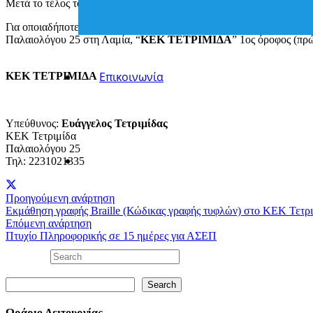
Μετά το τέλος του προγράμματος οι καταρτιζόμενοι μπορούν να λάβο
Για οποιαδήποτε επιπλέον πληροφορία ή διευκρίνιση, στο τηλέφων
Παλαιολόγου 25 στη Λαμία, “
ΚΕΚ ΤΕΤΡΙΜΙΔΑ
” 1ος όροφος (πρ
Επικοινωνία
ΚΕΚ ΤΕΤΡΙΜΙΔΑ
Υπεύθυνος:
Ευάγγελος Τετριμίδας
ΚΕΚ Τετριμίδα
Παλαιολόγου 25
Τηλ: 2231021335
Προηγούμενη ανάρτηση
Εκμάθηση γραφής Braille (Κώδικας γραφής τυφλών) στο ΚΕΚ Τετρ
Επόμενη ανάρτηση
Πτυχίο Πληροφορικής σε 15 ημέρες για ΑΣΕΠ
Search
Search
Ωράριο Λειτουργίας