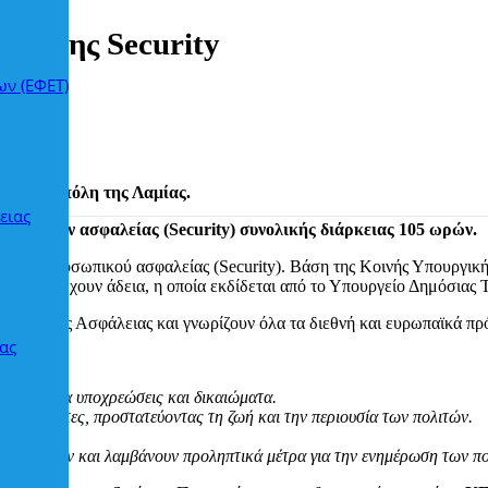
οίησης Security
ων (ΕΦΕΤ)
εσα στην πόλη της Λαμίας.
ειας
ηρεσιών ασφαλείας (Security) συνολικής διάρκειας 105 ωρών.
δειας προσωπικού ασφαλείας (Security). Βάση της Κοινής Υπουργική
ι να κατέχουν άδεια, η οποία εκδίδεται από το Υπουργείο Δημόσιας
 Υπηρεσίες Ασφάλειας και γνωρίζουν όλα τα διεθνή και ευρωπαϊκά πρ
ας
ι ότι:
Δικαίου για υποχρεώσεις και δικαιώματα.
στηριότητες, προστατεύοντας τη ζωή και την περιουσία των πολιτών.
α.
τυχημάτων και λαμβάνουν προληπτικά μέτρα για την ενημέρωση των πο