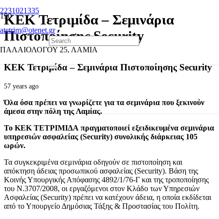
2231021335
ΚΕΚ Τετριμίδα – Σεμινάρια
atetrim@otenet.gr
Πιστοποίησης Security
ΠΑΛΑΙΟΛΟΓΟΥ 25, ΛΑΜΙΑ
ΚΕΚ Τετριμίδα – Σεμινάρια Πιστοποίησης Security
57 years ago
Όλα όσα πρέπει να γνωρίζετε για τα σεμινάρια που ξεκινούν
άμεσα στην πόλη της Λαμίας.
Το ΚΕΚ ΤΕΤΡΙΜΙΔΑ πραγματοποιεί εξειδικευμένα σεμινάρια
υπηρεσιών ασφαλείας (Security) συνολικής διάρκειας 105
ωρών.
Τα συγκεκριμένα σεμινάρια οδηγούν σε πιστοποίηση και
απόκτηση άδειας προσωπικού ασφαλείας (Security). Βάση της
Κοινής Υπουργικής Απόφασης 4892/1/76-Γ και της τροποποίησης
του Ν.3707/2008, οι εργαζόμενοι στον Κλάδο των Υπηρεσιών
Ασφαλείας (Security) πρέπει να κατέχουν άδεια, η οποία εκδίδεται
από το Υπουργείο Δημόσιας Τάξης & Προστασίας του Πολίτη.