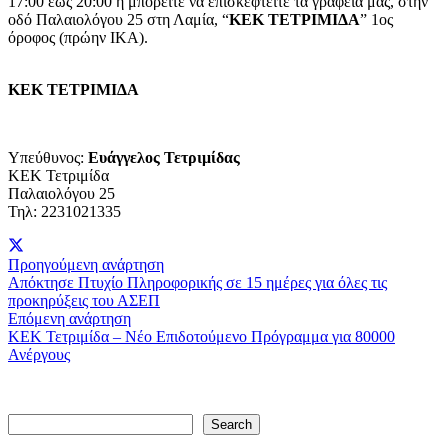
17:00 έως 20:00 ή μπορείτε να επισκεφτείτε τα γραφεία μας, στην
οδό Παλαιολόγου 25 στη Λαμία, “
ΚΕΚ ΤΕΤΡΙΜΙΔΑ
” 1ος
όροφος (πρώην ΙΚΑ).
ΚΕΚ ΤΕΤΡΙΜΙΔΑ
Υπεύθυνος:
Ευάγγελος Τετριμίδας
ΚΕΚ Τετριμίδα
Παλαιολόγου 25
Τηλ: 2231021335
Προηγούμενη ανάρτηση
Απόκτησε Πτυχίο Πληροφορικής σε 15 ημέρες για όλες τις
προκηρύξεις του ΑΣΕΠ
Επόμενη ανάρτηση
ΚΕΚ Τετριμίδα – Νέο Επιδοτούμενο Πρόγραμμα για 80000
Ανέργους
Search
Search