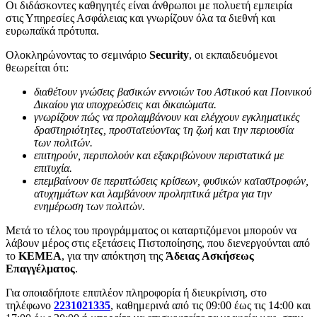
Οι διδάσκοντες καθηγητές είναι άνθρωποι με πολυετή εμπειρία
στις Υπηρεσίες Ασφάλειας και γνωρίζουν όλα τα διεθνή και
ευρωπαϊκά πρότυπα.
Ολοκληρώνοντας το σεμινάριο
Security
, οι εκπαιδευόμενοι
θεωρείται ότι:
διαθέτουν γνώσεις βασικών εννοιών του Αστικού και Ποινικού
Δικαίου για υποχρεώσεις και δικαιώματα.
γνωρίζουν πώς να προλαμβάνουν και ελέγχουν εγκληματικές
δραστηριότητες, προστατεύοντας τη ζωή και την περιουσία
των πολιτών.
επιτηρούν, περιπολούν και εξακριβώνουν περιστατικά με
επιτυχία.
επεμβαίνουν σε περιπτώσεις κρίσεων, φυσικών καταστροφών,
ατυχημάτων και λαμβάνουν προληπτικά μέτρα για την
ενημέρωση των πολιτών.
Μετά το τέλος του προγράμματος οι καταρτιζόμενοι μπορούν να
λάβουν μέρος στις εξετάσεις Πιστοποίησης, που διενεργούνται από
το
ΚΕΜΕΑ
, για την απόκτηση της
Άδειας Ασκήσεως
Επαγγέλματος
.
Για οποιαδήποτε επιπλέον πληροφορία ή διευκρίνιση, στο
τηλέφωνο
2231021335
, καθημερινά από τις 09:00 έως τις 14:00 και