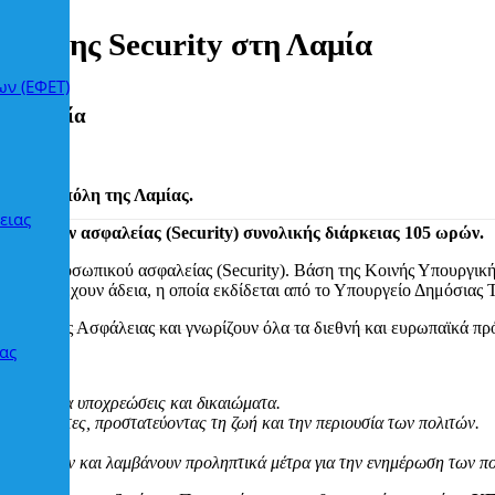
οίησης Security στη Λαμία
ων (ΕΦΕΤ)
στη Λαμία
εσα στην πόλη της Λαμίας.
ειας
ηρεσιών ασφαλείας (Security) συνολικής διάρκειας 105 ωρών.
δειας προσωπικού ασφαλείας (Security). Βάση της Κοινής Υπουργική
ι να κατέχουν άδεια, η οποία εκδίδεται από το Υπουργείο Δημόσιας
 Υπηρεσίες Ασφάλειας και γνωρίζουν όλα τα διεθνή και ευρωπαϊκά πρ
ας
ι ότι:
Δικαίου για υποχρεώσεις και δικαιώματα.
στηριότητες, προστατεύοντας τη ζωή και την περιουσία των πολιτών.
α.
τυχημάτων και λαμβάνουν προληπτικά μέτρα για την ενημέρωση των πο