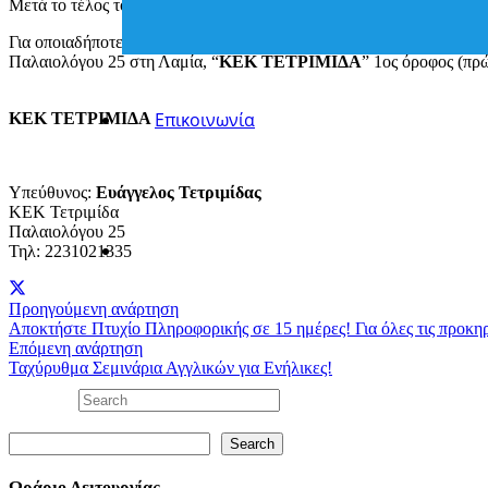
Μετά το τέλος του προγράμματος οι καταρτιζόμενοι μπορούν να λάβο
Για οποιαδήποτε επιπλέον πληροφορία ή διευκρίνιση, στο τηλέφων
Παλαιολόγου 25 στη Λαμία, “
ΚΕΚ ΤΕΤΡΙΜΙΔΑ
” 1ος όροφος (πρ
Επικοινωνία
ΚΕΚ ΤΕΤΡΙΜΙΔΑ
Υπεύθυνος:
Ευάγγελος Τετριμίδας
ΚΕΚ Τετριμίδα
Παλαιολόγου 25
Τηλ: 2231021335
Προηγούμενη ανάρτηση
Αποκτήστε Πτυχίο Πληροφορικής σε 15 ημέρες! Για όλες τις προκ
Επόμενη ανάρτηση
Ταχύρυθμα Σεμινάρια Αγγλικών για Ενήλικες!
Search
Search
Ωράριο Λειτουργίας