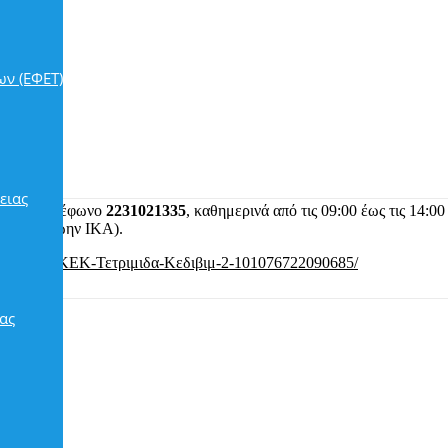
ων (ΕΦΕΤ)
ειας
ση, στο τηλέφωνο
2231021335
, καθημερινά από τις 09:00 έως τις 14:00
ροφος (πρώην ΙΚΑ).
book.com/ΚΕΚ-Τετριμιδα-Κεδιβιμ-2-101076722090685/
ας