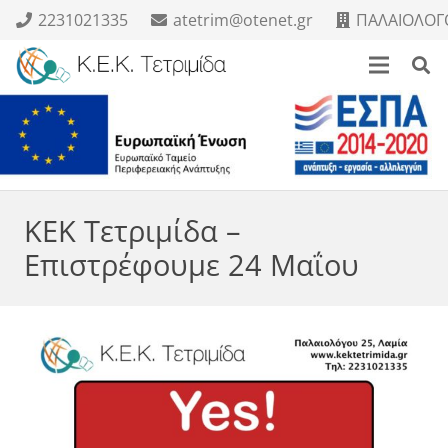
2231021335
atetrim@otenet.gr
ΠΑΛΑΙΟΛΟΓΟ
ΚΕΚ Τετριμίδα –
Επιστρέφουμε 24 Μαΐου