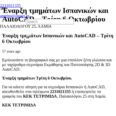
2231021335
Έναρξη τμημάτων Ισπανικών και
atetrim@otenet.gr
AutoCAD – Τρίτη 6 Οκτωβρίου
ΠΑΛΑΙΟΛΟΓΟΥ 25, ΛΑΜΙΑ
Έναρξη τμημάτων Ισπανικών και AutoCAD – Τρίτη
6 Οκτωβρίου
57 years ago
Εμπλουτίστε το βιογραφικό σας με μια επιπλέον ξένη γλώσσα και
με ταχύρυθμα σεμινάρια Εκμάθησης και Πιστοποίησης 2D & 3D
AutoCAD.
Έναρξη τμημάτων Τρίτη 6 Οκτωβρίου.
Για να κάνετε αίτηση για τα σεμινάρια Ισπανικών ή AutoCAD,
απευθυνθείτε στα τηλέφωνα
2231021335
ή επισκεφτείτε τα
γραφεία του
ΚΕΚ ΤΕΤΡΙΜΙΔΑ
, Παλαιολόγου 25 στη Λαμία.
ΚΕΚ ΤΕΤΡΙΜΙΔΑ