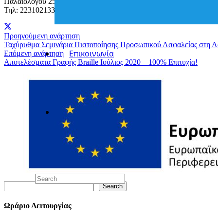
Παλαιολόγου 25
Τηλ: 2231021335
Προηγούμενη ανάρτηση
Ταχύρυθμα Σεμινάρια Πιστοποίησης Προσωπικού Ασφαλείας στη Λ
Επικοινωνία
Επόμενη ανάρτηση
Αποτελέσματα Γραφής Braille Ιούλιος 2020 – 100% Επιτυχία!
Search
Search
Ωράριο Λειτουργίας