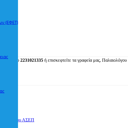
ων (ΕΦΕΤ)
ειας
το τηλέφωνο
2231021335
ή επισκεφτείτε τα γραφεία μας, Παλαιολόγου
ας
 2ΓΕ/2019 του ΑΣΕΠ