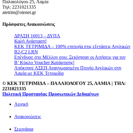
Παλαιολόγου 25, Λαμία
Τηλ: 2231021335
atetrim@otenet.gr
Πρόσφατες Ανακοινώσεις
ΔΡΑΣΗ 16913 – ΔΥΠΑ
Καλή Ανάσταση!
ΚΕΚ ΤΕΤΡΙΜΙΔΑ – 100% επιτυχία στις εξετάσεις Αγγλικών
B2-C2 LRN
Επένδυσε στο Μέλλον σου: Ξεκίνησαν οι Αιτήσεις για τον
Β’ Κύκλο Voucher Κατάρτισης!
Απόκτησε ΑΣΕΠ Αναγνωρισμένο Πτυχίο Αγγλικών στη
Λαμία με ΚΕΚ Τετριμίδα
© ΚΕΚ ΤΕΤΡΙΜΙΔΑ – ΠΑΛΑΙΟΛΟΓΟΥ 25, ΛΑΜΙΑ | TΗΛ:
2231021335
Πολιτική Προστασίας Προσωπικών Δεδομένων
Αρχική
Ανακοινώσεις
Σεμινάρια