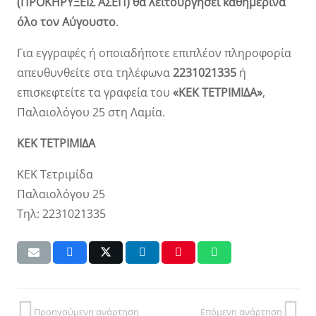
(ΠΡΟΚHΡYΞΕΙΣ ΑΣΕΠ) θα λειτουργήσει καθημερινά
όλο τον Αύγουστο
.
Για εγγραφές ή οποιαδήποτε επιπλέον πληροφορία
απευθυνθείτε στα τηλέφωνα
2231021335
ή
επισκεφτείτε τα γραφεία του
«ΚΕΚ ΤΕΤΡΙΜΙΔΑ»
,
Παλαιολόγου 25 στη Λαμία.
ΚΕΚ ΤΕΤΡΙΜΙΔΑ
ΚΕΚ Τετριμίδα
Παλαιολόγου 25
Τηλ: 2231021335
Προηγούμενη ανάρτηση
Επόμενη ανάρτηση