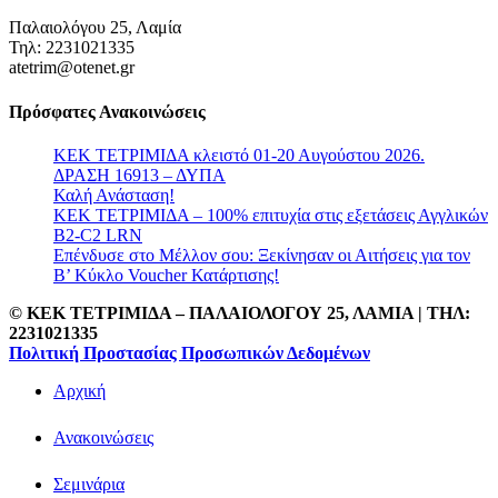
Παλαιολόγου 25, Λαμία
Τηλ: 2231021335
atetrim@otenet.gr
Πρόσφατες Ανακοινώσεις
ΚΕΚ ΤΕΤΡΙΜΙΔΑ κλειστό 01-20 Αυγούστου 2026.
ΔΡΑΣΗ 16913 – ΔΥΠΑ
Καλή Ανάσταση!
ΚΕΚ ΤΕΤΡΙΜΙΔΑ – 100% επιτυχία στις εξετάσεις Αγγλικών
B2-C2 LRN
Επένδυσε στο Μέλλον σου: Ξεκίνησαν οι Αιτήσεις για τον
Β’ Κύκλο Voucher Κατάρτισης!
© ΚΕΚ ΤΕΤΡΙΜΙΔΑ – ΠΑΛΑΙΟΛΟΓΟΥ 25, ΛΑΜΙΑ | TΗΛ:
2231021335
Πολιτική Προστασίας Προσωπικών Δεδομένων
Αρχική
Ανακοινώσεις
Σεμινάρια