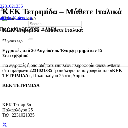
2231021335
ΚΕΚ Τετριμίδα – Μάθετε Ιταλικά
atetrim@otenet.gr
ΠΑΛΑΙΟΛΟΓΟΥ 25, ΛΑΜΙΑ
ΚΕΚ Τετριμίδα – Μάθετε Ιταλικά
57 years ago
Εγγραφές από 20 Αυγούστου. Έναρξη τμημάτων 15
Σεπτεμβρίου!
Για εγγραφές ή οποιαδήποτε επιπλέον πληροφορία απευθυνθείτε
στα τηλέφωνα
2231021335
ή επισκεφτείτε τα γραφεία του
«ΚΕΚ
ΤΕΤΡΙΜΙΔΑ»
, Παλαιολόγου 25 στη Λαμία.
ΚΕΚ ΤΕΤΡΙΜΙΔΑ
ΚΕΚ Τετριμίδα
Παλαιολόγου 25
Τηλ: 2231021335