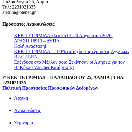
Παλαιολόγου 25, Λαμία
Τηλ: 2231021335
atetrim@otenet.gr
Πρόσφατες Ανακοινώσεις
ΚΕΚ ΤΕΤΡΙΜΙΔΑ κλειστό 01-20 Αυγούστου 2026.
ΔΡΑΣΗ 16913 – ΔΥΠΑ
Καλή Ανάσταση!
ΚΕΚ ΤΕΤΡΙΜΙΔΑ – 100% επιτυχία στις εξετάσεις Αγγλικών
B2-C2 LRN
Επένδυσε στο Μέλλον σου: Ξεκίνησαν οι Αιτήσεις για τον
Β’ Κύκλο Voucher Κατάρτισης!
© ΚΕΚ ΤΕΤΡΙΜΙΔΑ – ΠΑΛΑΙΟΛΟΓΟΥ 25, ΛΑΜΙΑ | TΗΛ:
2231021335
Πολιτική Προστασίας Προσωπικών Δεδομένων
Αρχική
Ανακοινώσεις
Σεμινάρια