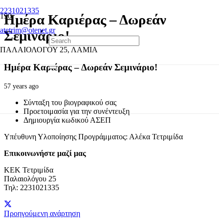
2231021335
Ημέρα Καριέρας – Δωρεάν
atetrim@otenet.gr
Σεμινάριο!
ΠΑΛΑΙΟΛΟΓΟΥ 25, ΛΑΜΙΑ
Ημέρα Καριέρας – Δωρεάν Σεμινάριο!
57 years ago
Σύνταξη του βιογραφικού σας
Προετοιμασία για την συνέντευξη
Δημιουργία κωδικού ΑΣΕΠ
Υπέυθυνη Υλοποίησης Προγράμματος: Αλέκα Τετριμίδα
Επικοινωνήστε μαζί μας
ΚΕΚ Τετριμίδα
Παλαιολόγου 25
Τηλ: 2231021335
Προηγούμενη ανάρτηση