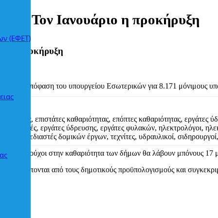
ιέων – Τον Ιανουάριο η προκήρυξη
ων (ΕΦΕΤ)
ριο η προκήρυξη
ετά από απόφαση του υπουργείου Εσωτερικών για 8.171 μόνιμους υπα
ειας
 γραμματείς, επιστάτες καθαριότητας, επόπτες καθαριότητας, εργάτες
αμετρητές, εργάτες ύδρευσης, εργάτες φυλακών, ηλεκτρολόγοι, ηλεκτ
τας, σχεδιαστές δομικών έργων, τεχνίτες, υδραυλικοί, σιδηρουργοί,
οί συμβασιούχοι στην καθαριότητα των δήμων θα λάβουν μπόνους 17 μ
ας
θα καλύπτονται από τους δημοτικούς προϋπολογισμούς και συγκεκρ