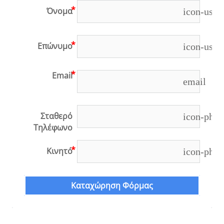
Όνομα
icon-user
Επώνυμο
icon-user
Email
email
Σταθερό
icon-phon
Τηλέφωνο
Κινητό
icon-phon
Καταχώρηση Φόρμας